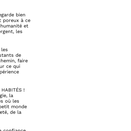
egarde bien
t poreux à ce
ù humanité et
rgent, les
 les
nstants de
hemin, faire
ur ce qui
xpérience
t HABITÉS !
ie, la
es où les
 petit monde
té, de la
a confiance,