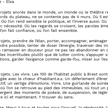
e - Elsa
rojets ancrés dans le monde, un monde où le théâtre r
bords du plateau, ne se contente pas de 4 murs. Où il es
 Où l’on rend sensible le politique, et l’inverse aussi. O
c nécessité. Où les regards se croisent, les paroles éme
l’on fait confiance, où l’on fait ensemble.
ojets, prendre de l’élan, porter, accompagner, aménager
dre possible, tenter de doser l’énergie, traverser des i
 ramasser en douceur pour ne pas les abandonner en c
les incertitudes plutôt que de lutter contre, s’appuyer s
tions, garder l’exigence comme garde-fou, miser sur l’e
ojets. Les vivre. Les 100 de l’habitat public à Brest son
gée avec le chœur d’habitant.e.s. Un déferlement d’énerg
tif, un vertige d’émotions. Vivre. Une guirlande de soiré
, où l’on se retrouve au pied des immeubles, où tout un
mergent des moments de poésie, de suspension, de légère
tre ici et maintenant. Y trouver du sens.
e. Merci à tous et toutes pour l’accueil, la générosité, l