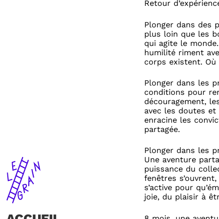
Retour d’expérienc
Plonger dans des p
plus loin que les 
qui agite le monde.
humilité riment ave
corps existent. Où 
Plonger dans les pr
conditions pour ren
découragement, les
avec les doutes et 
enracine les convic
partagée.
Plonger dans les pr
Une aventure parta
puissance du collec
fenêtres s’ouvrent
s’active pour qu’é
joie, du plaisir à ê
ACCUEIL
8 mois, une aventur