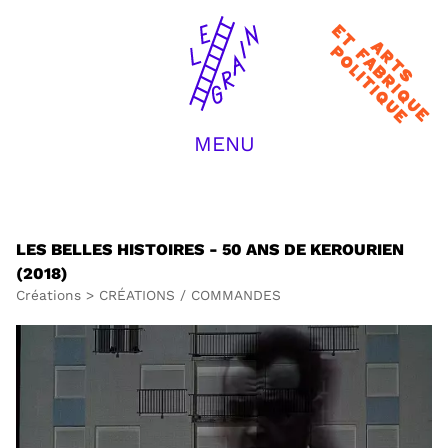
Arts et
fabrique
politique
MENU
ACCUEIL
LA COMPAGNIE
CRÉATIONS
TRANSMISSION
LES BELLES HISTOIRES - 50 ANS DE KEROURIEN
JOURNAL / ACTUS
(2018)
EQUIPE
Créations
>
CRÉATIONS / COMMANDES
CONTACT
RECHERCHER :