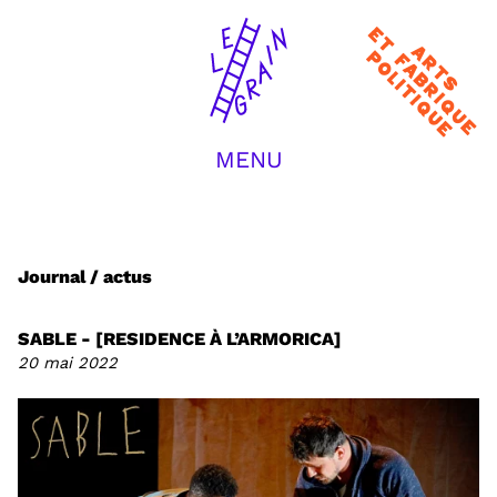
Arts et
fabrique
politique
MENU
ACCUEIL
LA COMPAGNIE
CRÉATIONS
TRANSMISSION
Journal / actus
JOURNAL / ACTUS
EQUIPE
CONTACT
SABLE - [RESIDENCE À L’ARMORICA]
RECHERCHER :
20 mai 2022