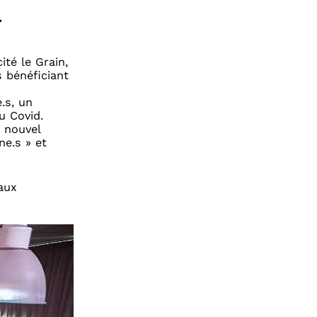
.
ité le Grain,
s bénéficiant
.s, un
u Covid.
n nouvel
ne.s » et
 aux