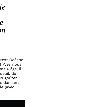
de
e
on
rest Océane.
et Yves nous
me » âge, il
deuil, de
un goûter
hé dansant
le (avec