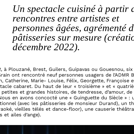
Un spectacle cuisiné à partir 
rencontres entre artistes et
personnes âgées, agrémenté d
pâtisseries sur mesure (créati
décembre 2022).
2, à Plouzané, Brest, Guilers, Guipavas ou Gouesnou, six
rain ont rencontré neuf personnes usagers de l’ADMR B
n, Catherine, Marie- Louise, Félix, Georgette, Françoise 
tacle cabaret. Du haut de leur « troisième » et « quatriè
petites et grandes histoires, de tendresse, d’amour, de 
. Nous en avons concocté une « Guinguette du Siècle » : 
ationnel (avec les pâtisseries de monsieur Durand), un t
oké, vieilles télés et dance-floor), une causerie théâtra
 et ailes d’ange).