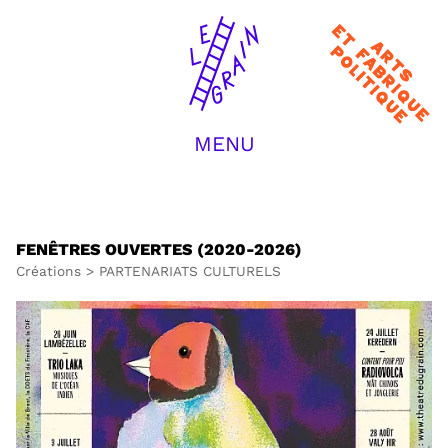
Arts et
fabrique
politique
MENU
ACCUEIL
LA COMPAGNIE
CRÉATIONS
TRANSMISSION
FENÊTRES OUVERTES (2020-2026)
JOURNAL / ACTUS
Créations
>
PARTENARIATS CULTURELS
EQUIPE
CONTACT
RECHERCHER :