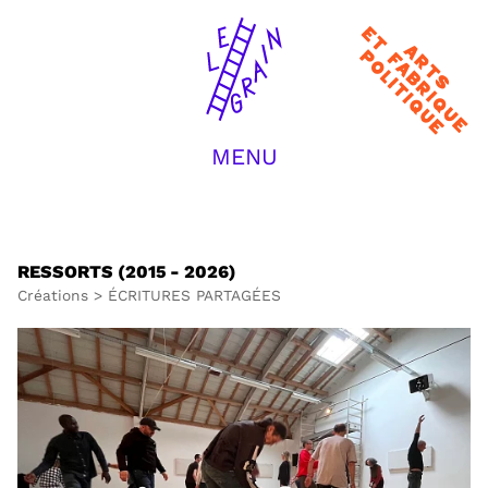
Arts et
fabrique
politique
MENU
ACCUEIL
LA COMPAGNIE
CRÉATIONS
TRANSMISSION
RESSORTS (2015 - 2026)
JOURNAL / ACTUS
Créations
>
ÉCRITURES PARTAGÉES
EQUIPE
CONTACT
RECHERCHER :