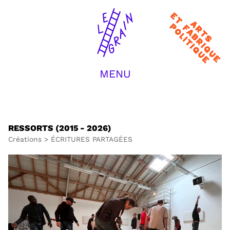
Arts et
fabrique
politique
MENU
ACCUEIL
LA COMPAGNIE
CRÉATIONS
TRANSMISSION
RESSORTS (2015 - 2026)
JOURNAL / ACTUS
Créations
>
ÉCRITURES PARTAGÉES
EQUIPE
CONTACT
RECHERCHER :