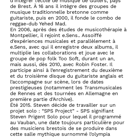
d’intégrer l’école de musique de Guilers, pays
de Brest. À 16 ans il intègre des groupes de
musique traditionnelle bretonne comme
guitariste, puis en 2000, il fonde le combo de
reggae-dub Yehed Mad.
En 2006, après des études de musicothérapie à
Montpellier, il rejoint e.Sens.. Assoiffé
d’expériences musicales et parallèlement à
e.Sens, avec qui il enregistre deux albums, il
multiplie les collaborations et joue avec le
groupe de pop folk Too Soft, durant un an,
mais aussi, dès 2010, avec Robin Foster. Il
participe ainsi à l’enregistrement du deuxième
et du troisième disque du guitariste anglais et
l’accompagne sur scène, lors de dates
prestigieuses (notamment les Transmusicales
de Rennes et des tournées en Allemagne en
première partie d’Archive).
Été 2015. Steven décide de travailler sur un
projet solo : “SPS Project” - SPS signifiant
Steven Prigent Solo pour lequel il programmé
au Vauban, une date toujours particulière pour
des musiciens brestois de se produire dans
cette salle mythique surnommé l’olympia