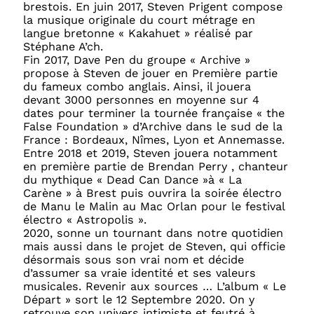
brestois. En juin 2017, Steven Prigent compose
la musique originale du court métrage en
langue bretonne « Kakahuet » réalisé par
Stéphane A’ch.
Fin 2017, Dave Pen du groupe « Archive »
propose à Steven de jouer en Première partie
du fameux combo anglais. Ainsi, il jouera
devant 3000 personnes en moyenne sur 4
dates pour terminer la tournée française « the
False Foundation » d’Archive dans le sud de la
France : Bordeaux, Nîmes, Lyon et Annemasse.
Entre 2018 et 2019, Steven jouera notamment
en première partie de Brendan Perry , chanteur
du mythique « Dead Can Dance »à « La
Carène » à Brest puis ouvrira la soirée électro
de Manu le Malin au Mac Orlan pour le festival
électro « Astropolis ».
2020, sonne un tournant dans notre quotidien
mais aussi dans le projet de Steven, qui officie
désormais sous son vrai nom et décide
d’assumer sa vraie identité et ses valeurs
musicales. Revenir aux sources … L’album « Le
Départ » sort le 12 Septembre 2020. On y
retrouve son univers intimiste et feutré à